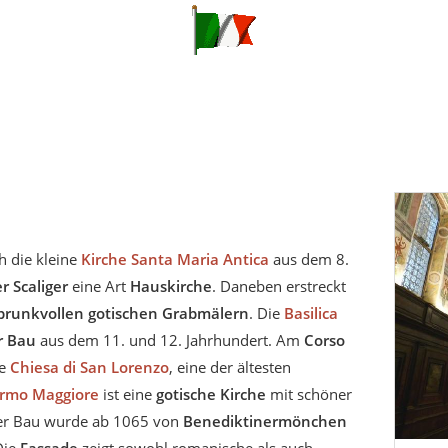
h die kleine
Kirche Santa Maria Antica
aus dem 8.
r Scaliger
eine Art
Hauskirche
. Daneben erstreckt
prunkvollen gotischen Grabmälern
. Die
Basilica
r Bau
aus dem 11. und 12. Jahrhundert. Am
Corso
te
Chiesa di San Lorenzo
, eine der ältesten
ermo Maggiore
ist eine
gotische Kirche
mit schöner
er Bau wurde ab 1065 von
Benediktinermönchen
Die
Fassade
zeigt sowohl romanische als auch