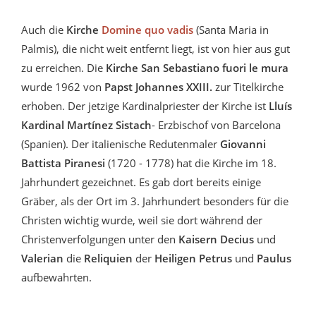
Auch die
Kirche
Domine quo vadis
(Santa Maria in
Palmis), die nicht weit entfernt liegt, ist von hier aus gut
zu erreichen. Die
Kirche
San Sebastiano fuori le mura
wurde 1962 von
Papst Johannes XXIII.
zur Titelkirche
erhoben. Der jetzige Kardinalpriester der Kirche ist
Lluís
Kardinal Martínez Sistach
- Erzbischof von Barcelona
(Spanien). Der italienische Redutenmaler
Giovanni
Battista Piranesi
(1720 - 1778) hat die Kirche im 18.
Jahrhundert gezeichnet. Es gab dort bereits einige
Gräber, als der Ort im 3. Jahrhundert besonders für die
Christen wichtig wurde, weil sie dort während der
Christenverfolgungen unter den
Kaisern Decius
und
Valerian
die
Reliquien
der
Heiligen Petrus
und
Paulus
aufbewahrten.