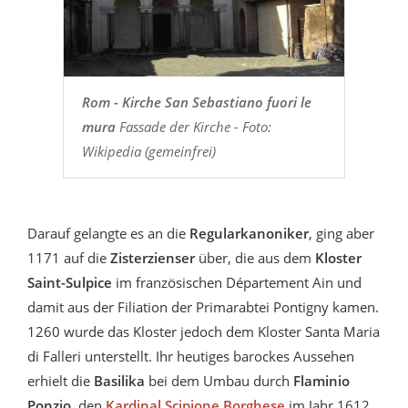
Rom - Kirche San Sebastiano fuori le
mura
Fassade der Kirche - Foto:
Wikipedia (gemeinfrei)
Darauf gelangte es an die
Regularkanoniker
, ging aber
1171 auf die
Zisterzienser
über, die aus dem
Kloster
Saint-Sulpice
im französischen Département Ain und
damit aus der Filiation der Primarabtei Pontigny kamen.
1260 wurde das Kloster jedoch dem Kloster Santa Maria
di Falleri unterstellt. Ihr heutiges barockes Aussehen
erhielt die
Basilika
bei dem Umbau durch
Flaminio
Ponzio
, den
Kardinal Scipione Borghese
im Jahr 1612