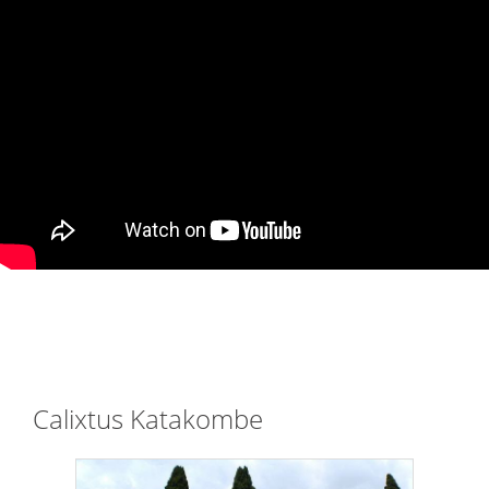
Calixtus Katakombe