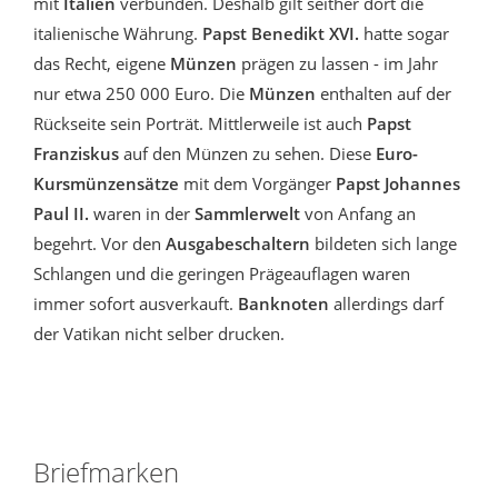
mit
Italien
verbunden. Deshalb gilt seither dort die
italienische Währung.
Papst Benedikt XVI.
hatte sogar
das Recht, eigene
Münzen
prägen zu lassen - im Jahr
nur etwa 250 000 Euro. Die
Münzen
enthalten auf der
Rückseite sein Porträt. Mittlerweile ist auch
Papst
Franziskus
auf den Münzen zu sehen. Diese
Euro-
Kursmünzensätze
mit dem Vorgänger
Papst Johannes
Paul II.
waren in der
Sammlerwelt
von Anfang an
begehrt. Vor den
Ausgabeschaltern
bildeten sich lange
Schlangen und die geringen Prägeauflagen waren
immer sofort ausverkauft.
Banknoten
allerdings darf
der Vatikan nicht selber drucken.
Briefmarken